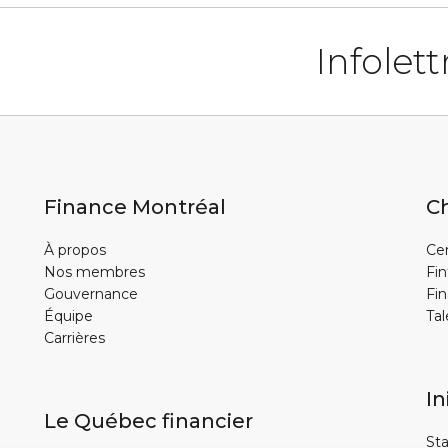
Infolett
Finance Montréal
Ch
À propos
Cen
Nos membres
Fin
Gouvernance
Fin
Équipe
Tal
Carrières
In
Le Québec financier
Sta