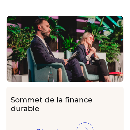
Finance offre à ses
membres une plateforme
de contacts avec le milieu
de la finance et de la
politique pour concrétiser
des projets dans le centre
financier avec des
partenaires, pour initier des
affaires avec d'autres
centres financiers pour des
événements de haute
qualité sur des questions
d'actualité, pour soutenir
des relations publiques
efficaces et durables, et
pour promouvoir
efficacement Francfort en
Sommet de la
finance
tant que centre financier.
durable
En savoir plus