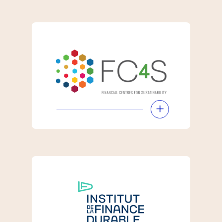
Le réseau Réseau
international des centres
financiers pour la durabilité
(FC4S) du Programme des
Nations unies pour
l’environnement (PNUE) est
un collectif de 39 centres
financiers qui travaillent
ensemble pour atteindre