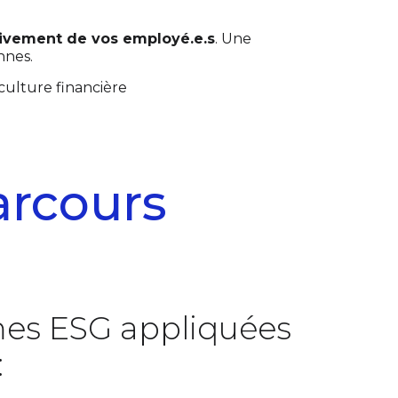
ivement de vos employé.e.s
. Une
nnes.
culture financière
arcours
mes ESG appliquées
: