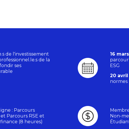
e.s de l'investissement
16 mars
rofessionnel.le.s de la
parcour
fondir ses
ESG
urable
20 avri
normes 
igne : Parcours
Membres
 et Parcours RSE et
Non-mem
finance (8 heures)
Étudiant