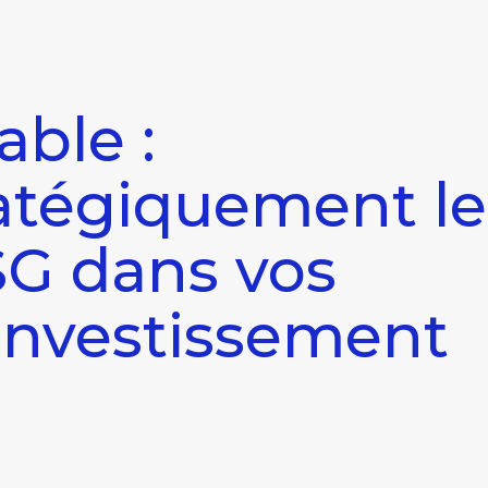
able :
ratégiquement le
SG dans vos
'investissement