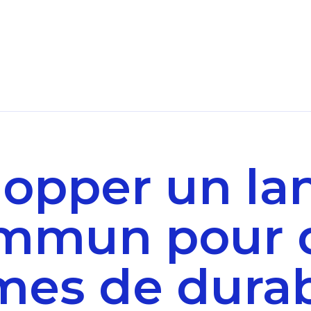
lopper un la
mmun pour 
es de durab