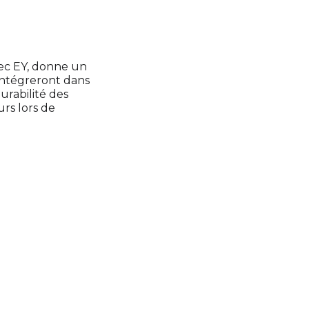
vec EY, donne un
'intégreront dans
urabilité des
urs lors de