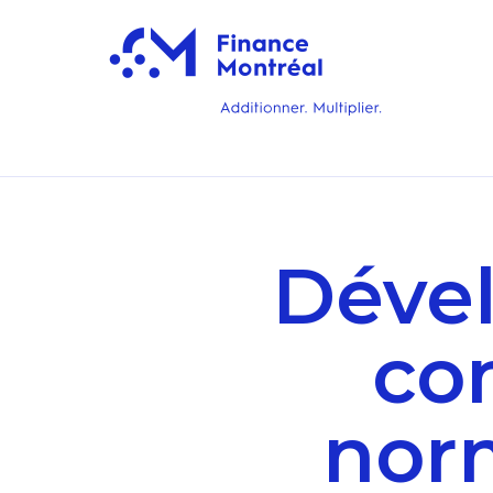
Déve
co
norm