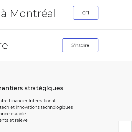
r à Montréal
CFI
re
S’inscrire
antiers stratégiques
tre Financier International
tech et innovations technologiques
ance durable
ents et relève