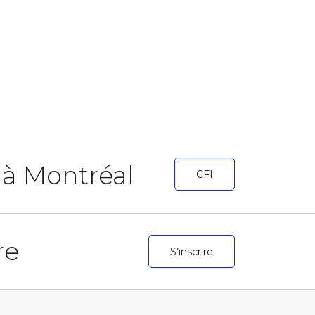
r à Montréal
CFI
re
S’inscrire