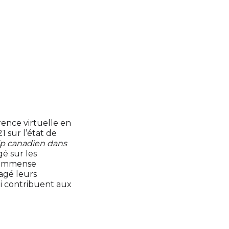
ence virtuelle en
1 sur l’état de
ip canadien dans
gé sur les
l’immense
agé leurs
ui contribuent aux