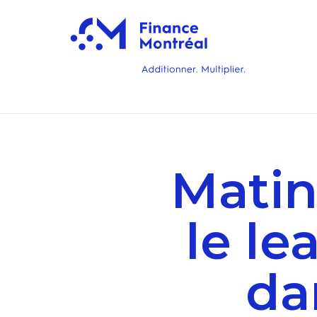
Matin
le l
da