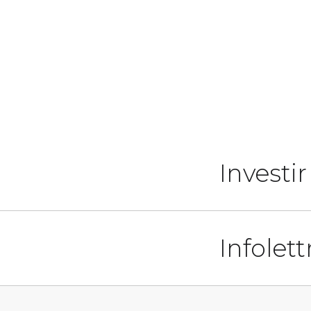
Investi
Infolett