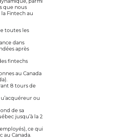
 dynamique, parmi
is que nous
 la Fintech au
e toutes les
sance dans
ondées après
es fintechs
sonnes au Canada
a).
ant 8 tours de
 qu’acquéreur ou
bond de sa
uébec jusqu’à la 2
 employés), ce qui
ec au Canada.