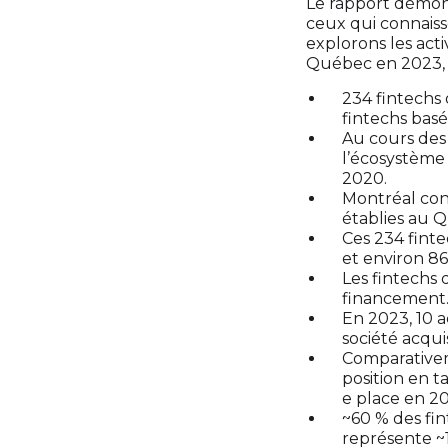
Le rapport démon
ceux qui connaiss
explorons les act
Québec en 2023, v
234 fintechs 
fintechs bas
Au cours des
l’écosystème 
2020.
Montréal con
établies au Q
Ces 234 fint
et environ 86
Les fintechs
financement
En 2023, 10 
société acqui
Comparativeme
position en t
e place en 2
~60 % des fin
représente ~