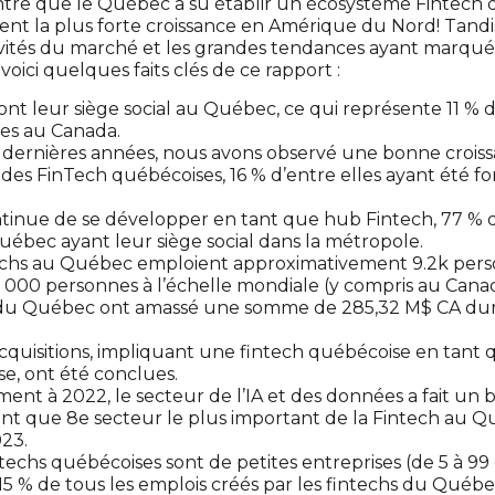
tre que le Québec a su établir un écosystème Fintech
ent la plus forte croissance en Amérique du Nord! Tand
ivités du marché et les grandes tendances ayant marqué
oici quelques faits clés de ce rapport :
ont leur siège social au Québec, ce qui représente 11 % d
ées au Canada.
 dernières années, nous avons observé une bonne crois
des FinTech québécoises, 16 % d’entre elles ayant été f
tinue de se développer en tant que hub Fintech, 77 % d
uébec ayant leur siège social dans la métropole.
echs au Québec emploient approximativement 9.2k per
 000 personnes à l’échelle mondiale (y compris au Canad
 du Québec ont amassé une somme de 285,32 M$ CA dur
.
acquisitions, impliquant une fintech québécoise en tant
se, ont été conclues.
nt à 2022, le secteur de l’IA et des données a fait un 
ant que 8e secteur le plus important de la Fintech au Q
023.
techs québécoises sont de petites entreprises (de 5 à 99
15 % de tous les emplois créés par les fintechs du Québ