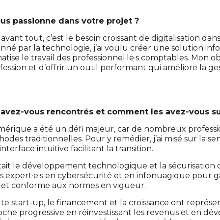
us passionne dans votre projet ?
vant tout, c’est le besoin croissant de digitalisation dan
nné par la technologie, j’ai voulu créer une solution in
tise le travail des professionnel·le·s comptables. Mon ob
ession et d’offrir un outil performant qui améliore la ges
 avez-vous rencontrés et comment les avez-vous 
érique a été un défi majeur, car de nombreux professi
des traditionnelles. Pour y remédier, j’ai misé sur la sensi
terface intuitive facilitant la transition.
ait le développement technologique et la sécurisation d
s expert·e·s en cybersécurité et en infonuagique pour g
e et conforme aux normes en vigueur.
 start-up, le financement et la croissance ont représent
he progressive en réinvestissant les revenus et en dé