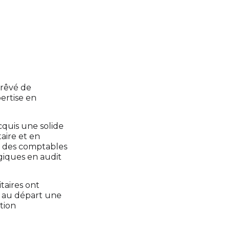
 rêvé de
ertise en
cquis une solide
aire et en
e des comptables
giques en audit
taires ont
t au départ une
tion