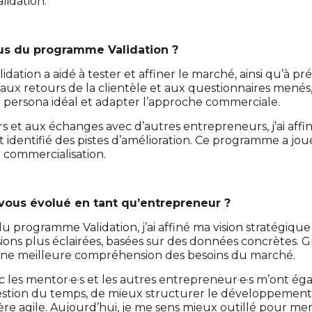
lidation.
us du programme Validation ?
ation a aidé à tester et affiner le marché, ainsi qu’à préc
aux retours de la clientèle et aux questionnaires menés,
ersona idéal et adapter l’approche commerciale.
 et aux échanges avec d’autres entrepreneurs, j’ai aff
 identifié des pistes d’amélioration. Ce programme a jou
a commercialisation.
us évolué en tant qu’entrepreneur ?
 programme Validation, j’ai affiné ma vision stratégique 
ions plus éclairées, basées sur des données concrètes. 
’ai une meilleure compréhension des besoins du marché.
 les mentor·e·s et les autres entrepreneur·e·s m’ont é
stion du temps, de mieux structurer le développement e
ère agile. Aujourd’hui, je me sens mieux outillé pour me