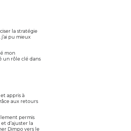
iser la stratégie
 j’ai pu mieux
iné mon
é un rôle clé dans
et appris à
Grâce aux retours
galement permis
t d’ajuster la
ner Dimpo vers le