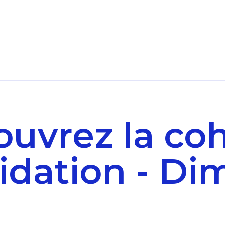
uvrez la co
idation - D