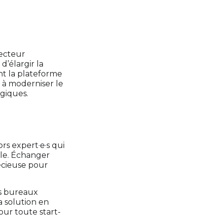
secteur
d’élargir la
nt la plateforme
 à moderniser le
giques.
rs expert·e·s qui
ale. Échanger
récieuse pour
es bureaux
a solution en
our toute start-