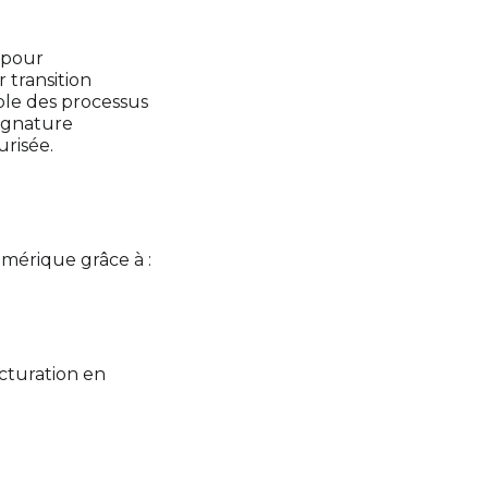
 pour
 transition
ble des processus
signature
urisée.
mérique grâce à :
acturation en