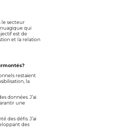
s le secteur
fonuagique qui
jectif est de
tion et la relation
surmontés?
onnels restaient
bilisation, la
es données. J’ai
arantir une
é des défis. J’ai
veloppant des