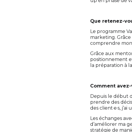
up en phase de va
Que retenez-vo
Le programme Valid
marketing. Grâce 
comprendre mon p
Grâce aux mentors
positionnement et
la préparation à l
Comment avez-vo
Depuis le début du
prendre des décis
des client·e·s, j
Les échanges avec
d’améliorer ma ge
stratégie de mani