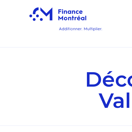
Déco
Val