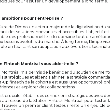
atégiques pour assurer un développement à long terme.
 ambitions pour l’entreprise ?
 faire de Dimpo un acteur majeur de la digitalisation du 
nt des solutions innovantes et accessibles. L’objectif est 
emble des professionnel·le·s du domaine tout en améliora
 besoins évolutifs du marché. À long terme, Dimpo vise
le en facilitant son adaptation aux évolutions technolo
on Fintech Montréal vous aide-t-elle ?
h Montréal m’a permis de bénéficier du soutien de mento
ls stratégiques et aident à affiner la stratégie commerci
rt-up fintech de la cohorte est aussi une opportunité p
riences et explorer des collaborations.
est cruciale : établir des connexions stratégiques avec d
 au réseau de la Station Fintech Montréal, pour tester l
s. Trouver un premier client testeur reste un enjeu clé p