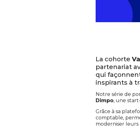
La cohorte
Va
partenariat a
qui façonnent
inspirants à t
Notre série de po
Dimpo
, une start
Grâce à sa platef
comptable, permet
moderniser leurs p