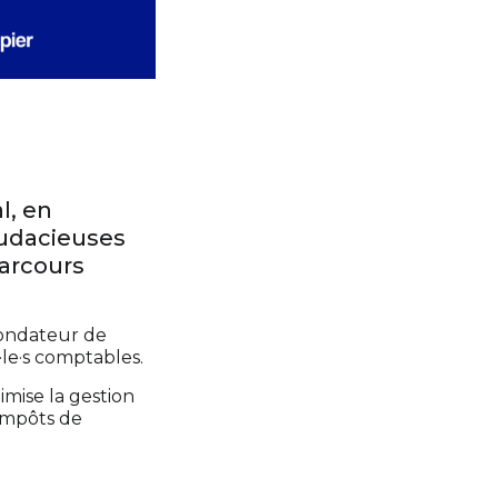
l, en
audacieuses
parcours
fondateur de
·le·s comptables.
mise la gestion
’impôts de