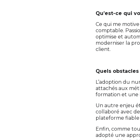
Qu’est-ce qui vo
Ce qui me motive a
comptable. Passio
optimise et automa
moderniser la prof
client.
Quels obstacles
L’adoption du num
attachés aux métho
formation et une in
Un autre enjeu ét
collaboré avec de
plateforme fiabl
Enfin, comme toute
adopté une approc