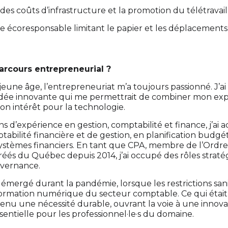
des coûts d’infrastructure et la promotion du télétravail
 écoresponsable limitant le papier et les déplacements
arcours entrepreneurial ?
eune âge, l’entrepreneuriat m’a toujours passionné. J’ai
dée innovante qui me permettrait de combiner mon exp
on intérêt pour la technologie.
s d’expérience en gestion, comptabilité et finance, j’ai a
abilité financière et de gestion, en planification budgét
systèmes financiers. En tant que CPA, membre de l’Ordr
réés du Québec depuis 2014, j’ai occupé des rôles straté
uvernance.
 émergé durant la pandémie, lorsque les restrictions sani
formation numérique du secteur comptable. Ce qui étai
venu une nécessité durable, ouvrant la voie à une innova
entielle pour les professionnel·le·s du domaine.