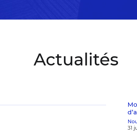
Actualités
Mo
d’
Nou
31 j