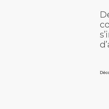
D
co
s’
d’
Déco