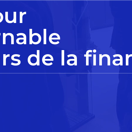
our
rnable
rs de la fina