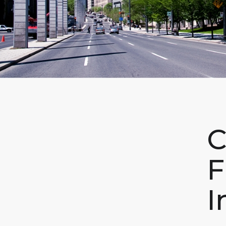
C
F
I