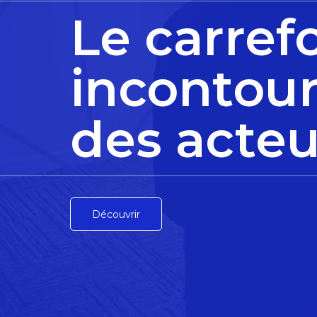
Le carref
incontou
des acteu
Découvrir